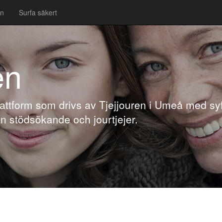
en
Surfa säkert
en
attform som drivs av Tjejjouren i Umeå med syf
 stödsökande och jourtjejer.