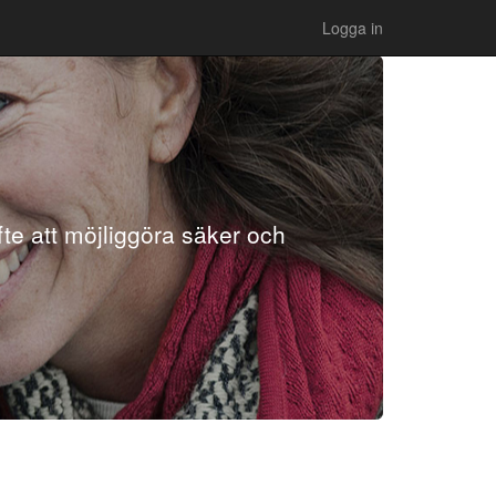
Logga in
te att möjliggöra säker och