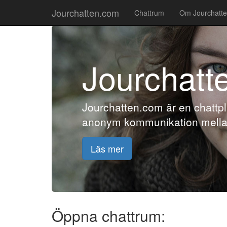
Jourchatten.com
Chattrum
Om Jourchatt
Jourchatt
Jourchatten.com är en chattpl
anonym kommunikation mellan
Läs mer
Öppna chattrum: