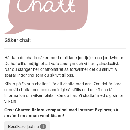
Säker chatt
Här kan du chatta säkert med utbildade jourtjejer och jourkvinnor.
Du har alltid möjlighet att vara anonym och vi har tystnadsplikt.
När du stänger ner chattfönstret så försvinner det du skrivit. Vi
sparar ingenting som du skrivit till oss.
Klicka på "starta chatten" för att chatta med oss! Om det är flera
som vill chatta med oss samtidigt så ställs du i en kö och får
information om vilken plats i kön du har. Vi chattar med dig så fort
vi kan!
Obs! Chatten är inte kompatibel med Internet Explorer, så
använd en annan webbläsare!
Besökare
Besökare just nu
1